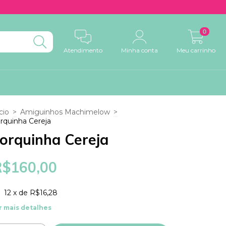
0
Atendimento
Minha conta
Meu carrinho
cio
>
Amiguinhos Machimelow
>
rquinha Cereja
orquinha Cereja
R$160,00
12
x de
R$16,28
r mais detalhes