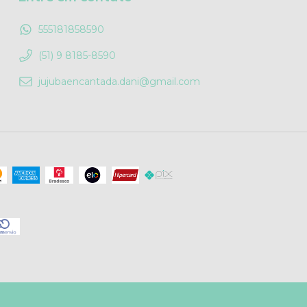
555181858590
(51) 9 8185-8590
jujubaencantada.dani@gmail.com