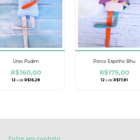
Urso Pudim
Porco Espinho Bhu
R$160,00
R$175,00
12
x de
R$16,28
12
x de
R$17,81
Entre em contato