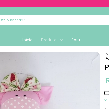
Início
Produtos
Contato
Iní
Po
P
Ve