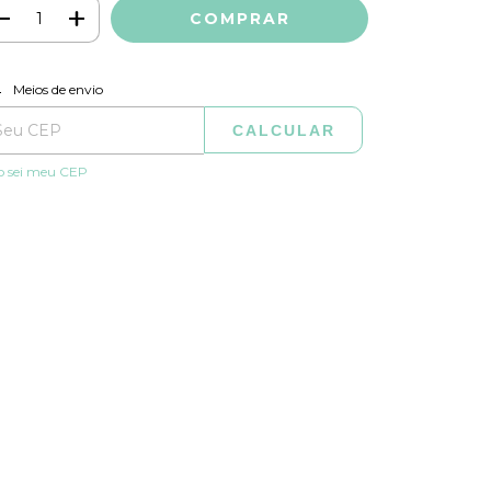
ALTERAR CEP
regas para o CEP:
Meios de envio
CALCULAR
o sei meu CEP