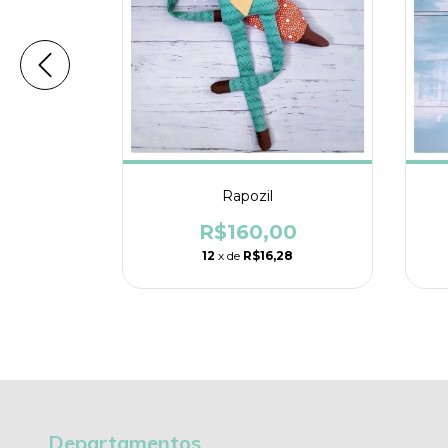
Rapozil
00
R$160,00
28
12
x de
R$16,28
Departamentos