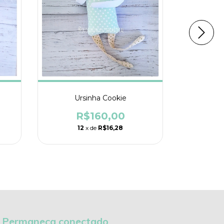
Leão
Ursinha Cookie
R
R$160,00
1
12
x de
R$16,28
Permaneça conectado