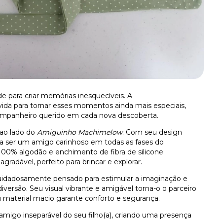
e para criar memórias inesquecíveis. A
vida para tornar esses momentos ainda mais especiais,
mpanheiro querido em cada nova descoberta.
 ao lado do
Amiguinho Machimelow
. Com seu design
ra ser um amigo carinhoso em todas as fases do
 100% algodão e enchimento de fibra de silicone
gradável, perfeito para brincar e explorar.
uidadosamente pensado para estimular a imaginação e
ersão. Seu visual vibrante e amigável torna-o o parceiro
u material macio garante conforto e segurança.
amigo inseparável do seu filho(a), criando uma presença