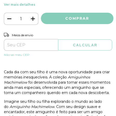
Ver mais detalhes
ALTERAR CEP
Entregas para o CEP:
Meios de envio
CALCULAR
Não sei meu CEP
Cada dia com seu filho é uma nova oportunidade para criar
memórias inesquecíveis. A coleção
Amiguinhos
Machimelow
foi desenvolvida para tornar esses momentos
ainda mais especiais, oferecendo um amiguinho que se
torna um companheiro querido em cada nova descoberta.
Imagine seu filho ou filha explorando o mundo ao lado
do
Amiguinho Machimelow
. Com seu design suave e
encantador, este amiguinho é feito para ser um amigo