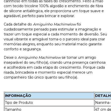
carinhoso em todas as fases do crescimento. Feito à mão
com tecido tricoline 100% algodão e enchimento de fibra
de silicone antialérgica, ele proporciona um toque suave e
agradável, perfeito para brincar e explorar.
Cada detalhe do
Amiguinho Machimelow
foi
cuidadosamente pensado para estimular a imaginação e
trazer um toque especial a cada momento de diversão. Seu
visual vibrante e amigável torna-o o parceiro ideal para criar
memórias alegres, enquanto seu material macio garante
conforto e segurança.
Deixe o
Amiguinho Machimelow
se tornar um amigo
inseparável do seu filho(a), criando uma presença carinhosa
e acolhedora em cada etapa do crescimento. Porque cada
risada, brincadeira e momento especial merece um
companheiro tão único quanto seu filho(a).
INFORMAÇÃO
DETALH
Tipo de Produto
Naninha 
Tamanho
47 cm de 