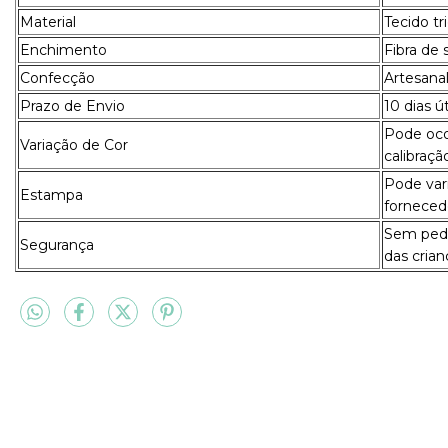
Material
Tecido t
Enchimento
Fibra de 
Confecção
Artesanal
Prazo de Envio
10 dias ú
Pode ocor
Variação de Cor
calibraçã
Pode var
Estampa
forneced
Sem pedr
Segurança
das crian