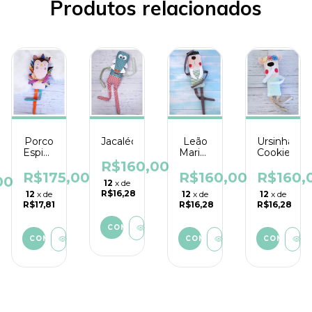
Produtos relacionados
Jacaléo
Leão
Porco
Ursinha
Marinho
Espinho
Cookie
Pirata
Bhu
R$160,00
R$160,00
R$175,00
R$160,
00
12
x de
R$16,28
12
x de
12
x de
12
x de
R$16,28
R$17,81
R$16,28