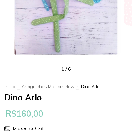
1
/
6
Início
>
Amiguinhos Machimelow
>
Dino Arlo
Dino Arlo
R$160,00
12
x de
R$16,28