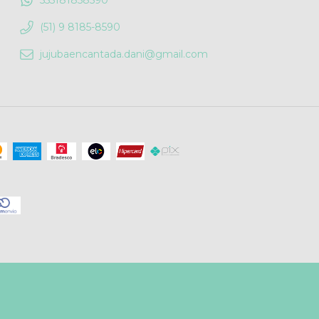
555181858590
(51) 9 8185-8590
jujubaencantada.dani@gmail.com