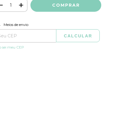
ALTERAR CEP
regas para o CEP:
Meios de envio
CALCULAR
o sei meu CEP