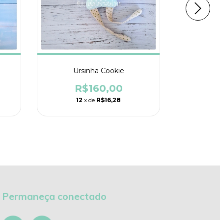
Ursinha Cookie
Porc
R$160,00
R
12
x de
R$16,28
1
Permaneça conectado