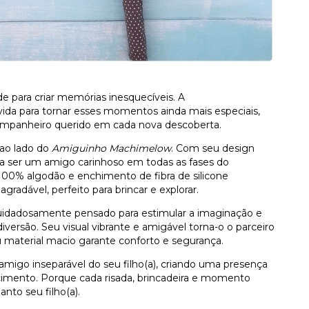
e para criar memórias inesquecíveis. A
vida para tornar esses momentos ainda mais especiais,
mpanheiro querido em cada nova descoberta.
 ao lado do
Amiguinho Machimelow
. Com seu design
ra ser um amigo carinhoso em todas as fases do
 100% algodão e enchimento de fibra de silicone
gradável, perfeito para brincar e explorar.
uidadosamente pensado para estimular a imaginação e
ersão. Seu visual vibrante e amigável torna-o o parceiro
u material macio garante conforto e segurança.
amigo inseparável do seu filho(a), criando uma presença
cimento. Porque cada risada, brincadeira e momento
to seu filho(a).