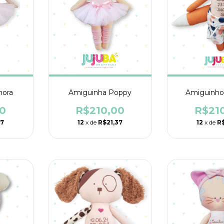
Amiguinha Poppy
Amiguinh
mora
R$210,00
R$21
0
12
x de
R$21,37
12
x de
R$
37