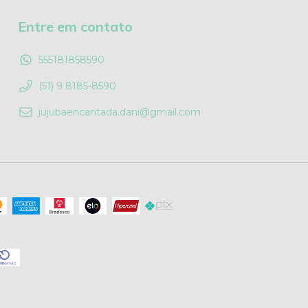
Entre em contato
555181858590
(51) 9 8185-8590
jujubaencantada.dani@gmail.com