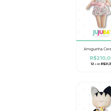
Amiguinha Cere
R$210,0
12
x de
R$21,