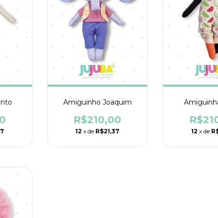
ento
Amiguinho Joaquim
Amiguinh
0
R$210,00
R$21
37
12
x de
R$21,37
12
x de
R$