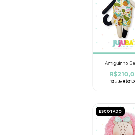
Amiguinho B
R$210,0
12
x de
R$21,
ESGOTADO