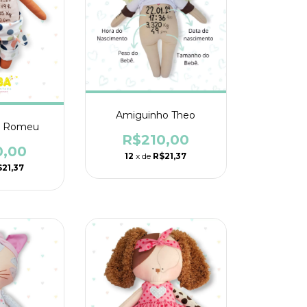
Amiguinho Theo
o Romeu
R$210,00
0,00
12
x de
R$21,37
21,37