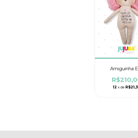
Amiguinha E
R$210,0
12
x de
R$21,