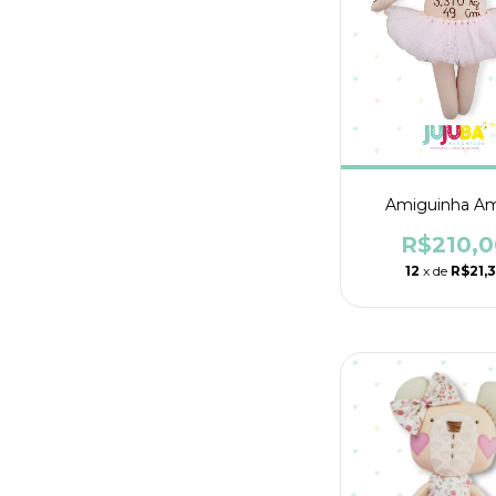
Amiguinha A
R$210,0
12
x de
R$21,