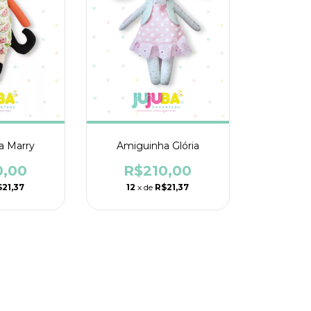
a Marry
Amiguinha Glória
0,00
R$210,00
21,37
12
x de
R$21,37