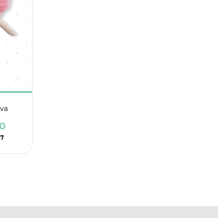
va
0
37