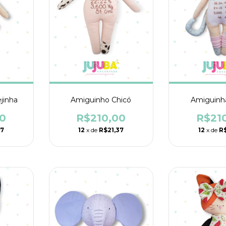
jinha
Amiguinho Chicó
Amiguinh
0
R$210,00
R$21
37
12
x de
R$21,37
12
x de
R$