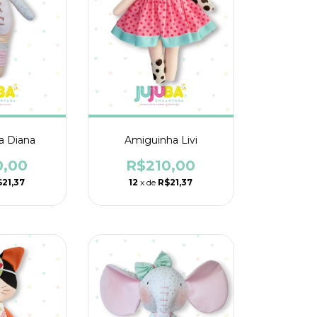
a Diana
Amiguinha Livi
0,00
R$210,00
21,37
12
x de
R$21,37