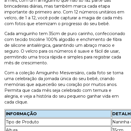
a mês, com um amiguinho que não só faz parte das
brincadeiras diárias, mas também marca cada etapa
importante do primeiro ano. Com 12 números unitários em
velcro, de 1 a 12, você pode capturar a magia de cada mês
com fotos que eternizam o progresso do seu bebê.
Cada amiguinho tem 35cm de puro carinho, confeccionado
com tecido tricoline 100% algodão e enchimento de fibra
de silicone antialérgica, garantindo um abraço macio e
seguro. O velcro para os números é suave e fácil de usar,
permitindo uma troca rápida e simples para registrar cada
mês de crescimento.
Com a coleção Amiguinho Mesversário, cada foto se torna
uma celebração da jornada única do seu bebê, criando
memórias que aquecerão seu coração por muitos anos.
Permita que cada mês seja celebrado com ternura e
alegria, e veja a história do seu pequeno ganhar vida em
cada clique.
INFORMAÇÃO
DETALH
Tipo de Produto
Naninha 
Altura
35cm