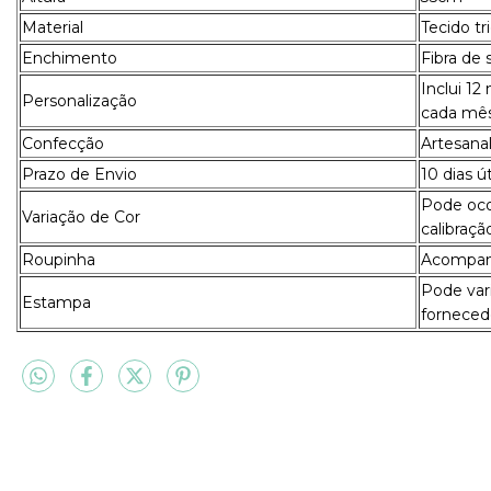
Material
Tecido t
Enchimento
Fibra de 
Inclui 12
Personalização
cada mês
Confecção
Artesanal
Prazo de Envio
10 dias ú
Pode ocor
Variação de Cor
calibraçã
Roupinha
Acompanh
Pode var
Estampa
forneced