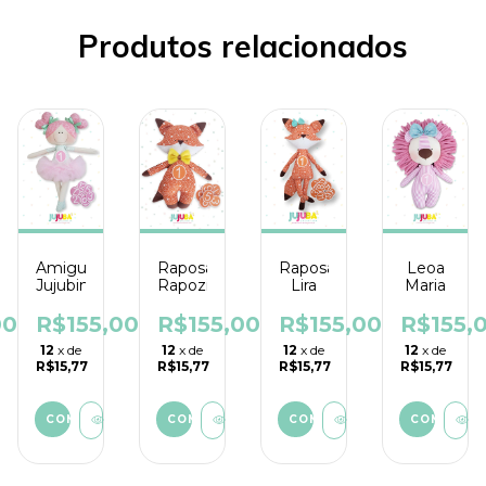
Produtos relacionados
Raposa
Amiguinha
Raposa
Leoa
Rapozil
Jujubinha
Lira
Maria
R$155,00
00
R$155,00
R$155,00
R$155,
12
x de
12
x de
12
x de
12
x de
R$15,77
R$15,77
R$15,77
R$15,77