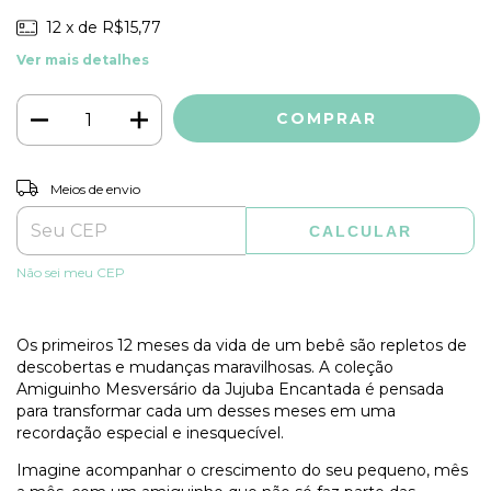
12
x de
R$15,77
Ver mais detalhes
ALTERAR CEP
Entregas para o CEP:
Meios de envio
CALCULAR
Não sei meu CEP
Os primeiros 12 meses da vida de um bebê são repletos de
descobertas e mudanças maravilhosas. A coleção
Amiguinho Mesversário da Jujuba Encantada é pensada
para transformar cada um desses meses em uma
recordação especial e inesquecível.
Imagine acompanhar o crescimento do seu pequeno, mês