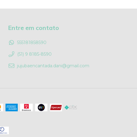
Entre em contato
555181858590
(51) 9 8185-8590
jujubaencantada.dani@gmail.com