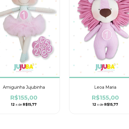
Amiguinha Jujubinha
Leoa Maria
R$155,00
R$155,00
12
x de
R$15,77
12
x de
R$15,77