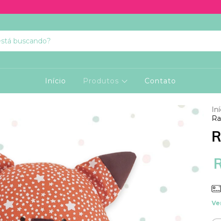
Início
Produtos
Contato
Iní
Ra
R
Ve