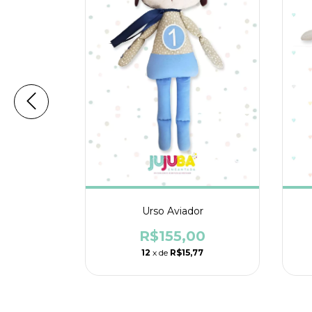
Urso Aviador
00
R$155,00
77
12
x de
R$15,77