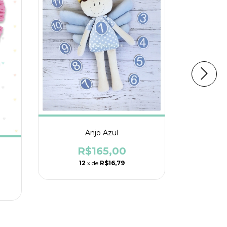
Anjo Azul
R$165,00
12
x de
R$16,79
R
1