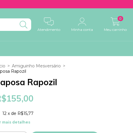
0
Atendimento
Minha conta
Meu carrinho
cio
>
Amiguinho Mesversário
>
posa Rapozil
aposa Rapozil
R$155,00
12
x de
R$15,77
r mais detalhes