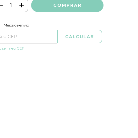
ALTERAR CEP
regas para o CEP:
Meios de envio
CALCULAR
o sei meu CEP