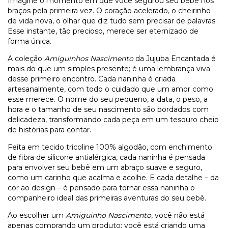
Imagine o momento em que você segurou seu bebê nos
braços pela primeira vez. O coração acelerado, o cheirinho
de vida nova, o olhar que diz tudo sem precisar de palavras.
Esse instante, tão precioso, merece ser eternizado de
forma única.
A coleção
Amiguinhos Nascimento
da Jujuba Encantada é
mais do que um simples presente; é uma lembrança viva
desse primeiro encontro. Cada naninha é criada
artesanalmente, com todo o cuidado que um amor como
esse merece. O nome do seu pequeno, a data, o peso, a
hora e o tamanho de seu nascimento são bordados com
delicadeza, transformando cada peça em um tesouro cheio
de histórias para contar.
Feita em tecido tricoline 100% algodão, com enchimento
de fibra de silicone antialérgica, cada naninha é pensada
para envolver seu bebê em um abraço suave e seguro,
como um carinho que acalma e acolhe. E cada detalhe – da
cor ao design – é pensado para tornar essa naninha o
companheiro ideal das primeiras aventuras do seu bebê.
Ao escolher um
Amiguinho Nascimento
, você não está
apenas comprando um produto; você está criando uma