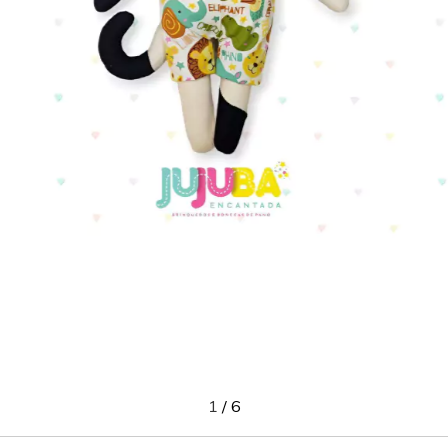
1
/
6