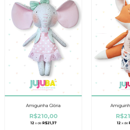
Amiguinha Glória
Amiguin
R$210,00
R$21
12
x de
R$21,37
12
x de