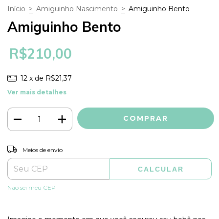
Início
>
Amiguinho Nascimento
>
Amiguinho Bento
Amiguinho Bento
R$210,00
12
x de
R$21,37
Ver mais detalhes
ALTERAR CEP
Entregas para o CEP:
Meios de envio
CALCULAR
Não sei meu CEP