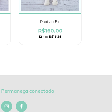
Rabisco Bic
Rabi
R$160,00
R
12
x de
R$16,28
1
Permaneça conectado