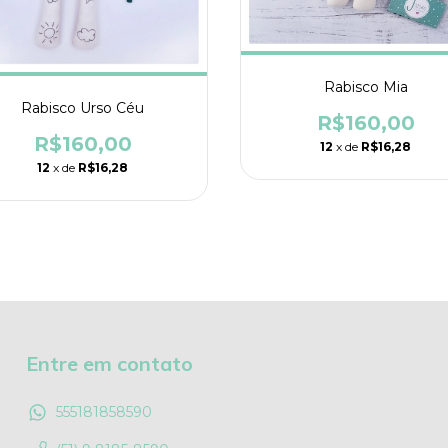
Rabisco Mia
Rabisco Urso Céu
R$160,00
R$160,00
12
x de
R$16,28
12
x de
R$16,28
Entre em contato
555181858590