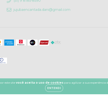
(51) 9 8185-8590
jujubaencantada.dani@gmail.com
or este site
você aceita o uso de cookies
para agilizar a sua experiência
ENTENDI