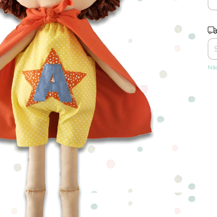
Ent
Nã