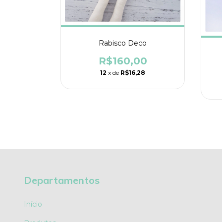
Rabisco Deco
R$160,00
12
x de
R$16,28
00
84
Departamentos
Início