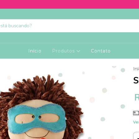
Início
Produtos
Contato
Iní
S
Ve