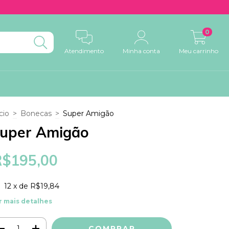
0
Atendimento
Minha conta
Meu carrinho
cio
>
Bonecas
>
Super Amigão
uper Amigão
R$195,00
12
x de
R$19,84
r mais detalhes