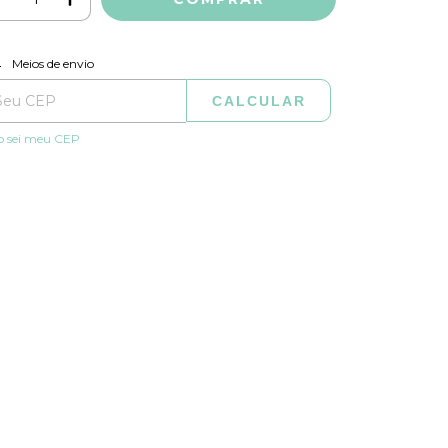
ALTERAR CEP
regas para o CEP:
Meios de envio
CALCULAR
o sei meu CEP