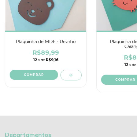
Plaquinha de MDF - Ursinho
Plaquinha d
Caran
R$89,99
R$8
12
x de
R$9,16
12
x de
Departamentos