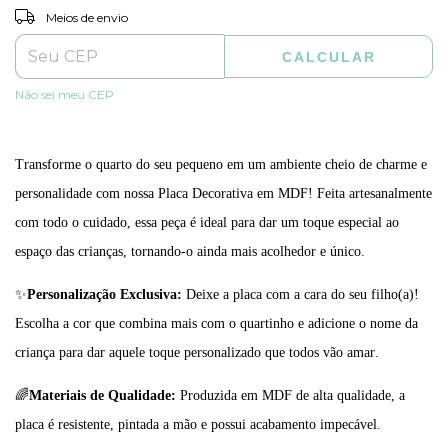
ALTERAR CEP
Entregas para o CEP:
Meios de envio
CALCULAR
Não sei meu CEP
Transforme o quarto do seu pequeno em um ambiente cheio de charme e
personalidade com nossa Placa Decorativa em MDF! Feita artesanalmente
com todo o cuidado, essa peça é ideal para dar um toque especial ao
espaço das crianças, tornando-o ainda mais acolhedor e único.
✨
Personalização Exclusiva:
Deixe a placa com a cara do seu filho(a)!
Escolha a cor que combina mais com o quartinho e adicione o nome da
criança para dar aquele toque personalizado que todos vão amar.
🌈
Materiais de Qualidade:
Produzida em MDF de alta qualidade, a
placa é resistente, pintada a mão e possui acabamento impecável.