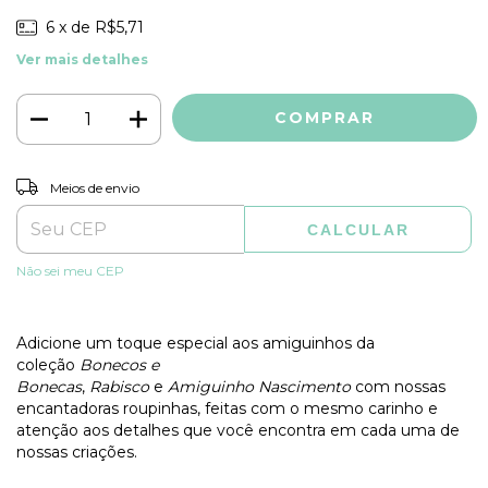
6
x de
R$5,71
Ver mais detalhes
ALTERAR CEP
Entregas para o CEP:
Meios de envio
CALCULAR
Não sei meu CEP
Adicione um toque especial aos amiguinhos da
coleção
Bonecos e
Bonecas
,
Rabisco
e
Amiguinho
Nascimento
com nossas
encantadoras roupinhas, feitas com o mesmo carinho e
atenção aos detalhes que você encontra em cada uma de
nossas criações.