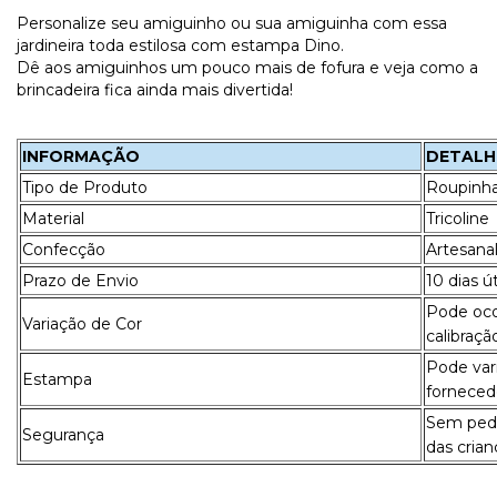
Personalize seu amiguinho ou sua amiguinha com essa
jardineira toda estilosa com estampa Dino.
Dê aos amiguinhos um pouco mais de fofura e veja como a
brincadeira fica ainda mais divertida!
INFORMAÇÃO
DETALH
Tipo de Produto
Roupinh
Material
Tricoline
Confecção
Artesanal
Prazo de Envio
10 dias ú
Pode ocor
Variação de Cor
calibraçã
Pode var
Estampa
forneced
Sem pedr
Segurança
das crian