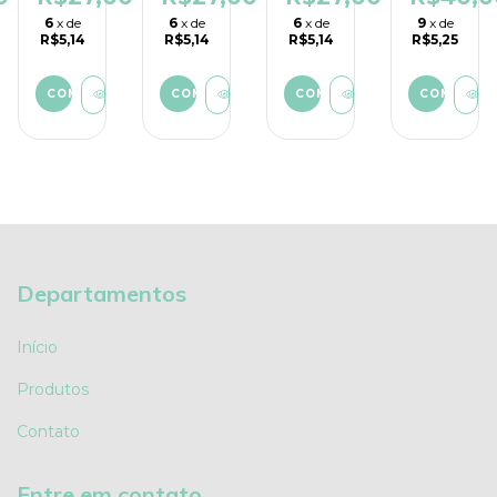
pelucia.
jeans.
6
x de
6
x de
6
x de
9
x de
R$5,14
R$5,14
R$5,14
R$5,25
Departamentos
Início
Produtos
Contato
Entre em contato